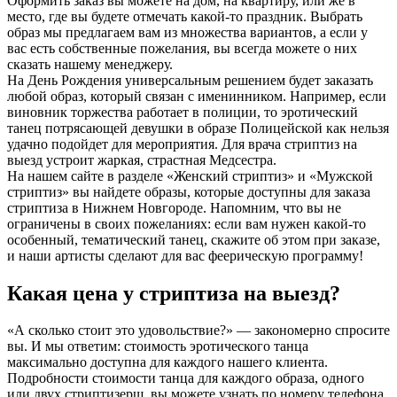
Оформить заказ вы можете на дом, на квартиру, или же в
место, где вы будете отмечать какой-то праздник. Выбрать
образ мы предлагаем вам из множества вариантов, а если у
вас есть собственные пожелания, вы всегда можете о них
сказать нашему менеджеру.
На День Рождения универсальным решением будет заказать
любой образ, который связан с именинником. Например, если
виновник торжества работает в полиции, то эротический
танец потрясающей девушки в образе Полицейской как нельзя
удачно подойдет для мероприятия. Для врача стриптиз на
выезд устроит жаркая, страстная Медсестра.
На нашем сайте в разделе «Женский стриптиз» и «Мужской
стриптиз» вы найдете образы, которые доступны для заказа
стриптиза в Нижнем Новгороде. Напомним, что вы не
ограничены в своих пожеланиях: если вам нужен какой-то
особенный, тематический танец, скажите об этом при заказе,
и наши артисты сделают для вас феерическую программу!
Какая цена у стриптиза на выезд?
«А сколько стоит это удовольствие?» — закономерно спросите
вы. И мы ответим: стоимость эротического танца
максимально доступна для каждого нашего клиента.
Подробности стоимости танца для каждого образа, одного
или двух стриптизерш, вы можете узнать по номеру телефона,